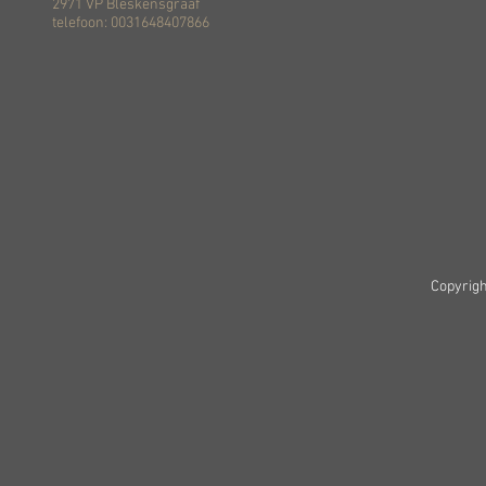
2971 VP Bleskensgraaf
telefoon: 0031648407866
Copyrigh